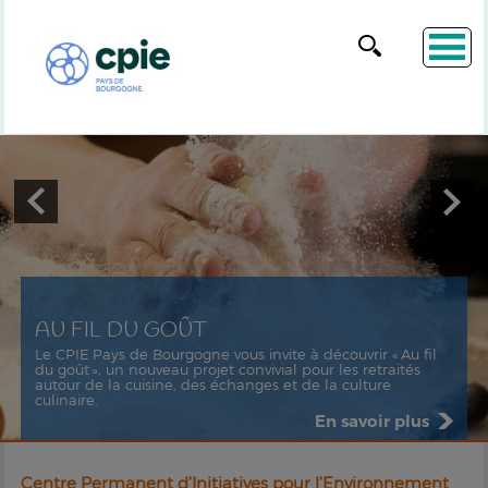
AU FIL DU GOÛT
Le CPIE Pays de Bourgogne vous invite à découvrir « Au fil
du goût », un nouveau projet convivial pour les retraités
autour de la cuisine, des échanges et de la culture
culinaire.
En savoir plus
Centre Permanent d’Initiatives pour l’Environnement