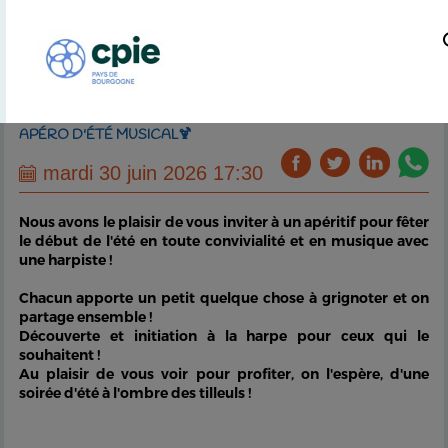
APÉRO D'ÉTÉ MUSICAL🍹
mardi 30 juin 2026 17:30
Nous avons le plaisir de vous inviter à un apéritif pour fêter
le début de l'été en toute convivialité et en musique avec
une harpiste !
Chacun apporte un petit quelque chose à grignoter et on
partage ensemble !
Découverte et initiation à la harpe pour ceux qui le
souhaitent !
Au plaisir de vous voir pour profiter, on l'espère, d'une
soirée d'été à l'ombre des tilleuls !