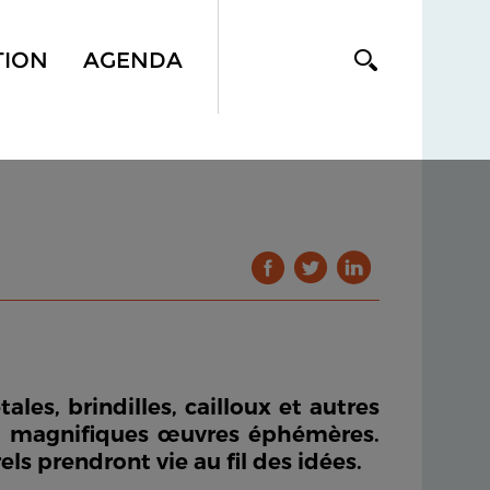
TION
AGENDA
tales, brindilles, cailloux et autres
 de magnifiques œuvres éphémères.
s prendront vie au fil des idées.