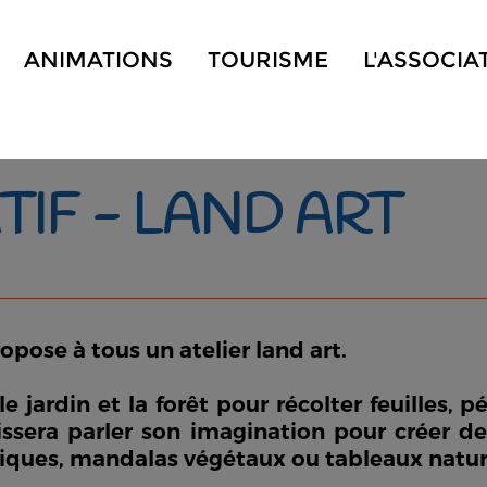
ANIMATIONS
TOURISME
L'ASSOCIA
TIF - LAND ART
ropose à tous un atelier land art.
 jardin et la forêt pour récolter feuilles, pé
laissera parler son imagination pour créer
iques, mandalas végétaux ou tableaux naturel