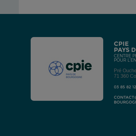
CPIE
PAYS 
CENTRE P
POUR L'E
Pré Ouch
71 360 Co
03 85 82 1
CONTACT@
BOURGOG