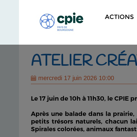
ACTIONS
ATELIER CRÉA
mercredi 17 juin 2026 10:00
Le 17 juin de 10h à 11h30, le CPIE p
Après une balade dans la prairie, le
petits trésors naturels, chacun 
Spirales colorées, animaux fantast