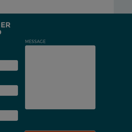
IER
D
MESSAGE