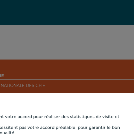
IE
 NATIONALE DES CPIE
nt votre accord pour réaliser des statistiques de visite et
essitent pas votre accord préalable, pour garantir le bon
Mentions légales
qualité.
 CPIE PAYS DE BOURGOGNE - PRÉ OUCHE , 71360 COLLONGE LA 