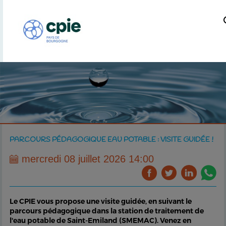
PARCOURS PÉDAGOGIQUE EAU POTABLE : VISITE GUIDÉE !
mercredi 08 juillet 2026 14:00
Le CPIE vous propose une visite guidée, en suivant le
parcours pédagogique dans la station de traitement de
l'eau potable de Saint-Emiland (SMEMAC). Venez en