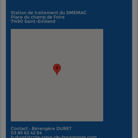
Station de traitement du SMEMAC
Place du champ de Foire
71490 Saint-Emiland
Contact : Bérengère DURET
03 85 82 42 64
b.duret@cpie-pays-de-bourgogne.com