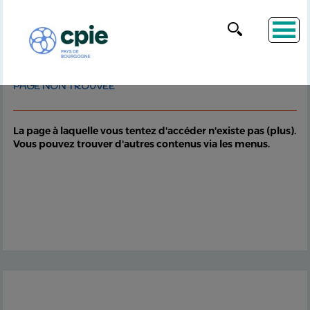
PAGE NON TROUVÉE
La page à laquelle vous tentez d'accéder n'existe pas (plus).
Vous pouvez trouver d'autres contenus via les menus.