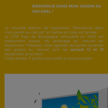
BIENVENUE DANS MON JARDIN AU
NATUREL !
La nouvelle édition de l'opération "Bienvenue dans
mon jardin au naturel" en Saône-et-Loire est lancée !
Le CPIE Pays de Bourgogne renouvelle en 2026 cet
évènement autour du jardinage au naturel en
septembre. Préparez votre agenda, les portes ouvertes
des jardins au naturel sont les
samedi 12 et 19
septembre prochains.
Cette année, 11 jardins sont prêts à vous accueillir !