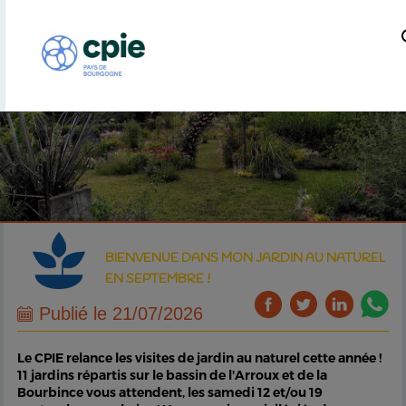
BIENVENUE DANS MON JARDIN AU NATUREL
EN SEPTEMBRE !
Publié le 21/07/2026
Le CPIE relance les visites de jardin au naturel cette année !
11 jardins répartis sur le bassin de l'Arroux et de la
Bourbince vous attendent, les samedi 12 et/ou 19