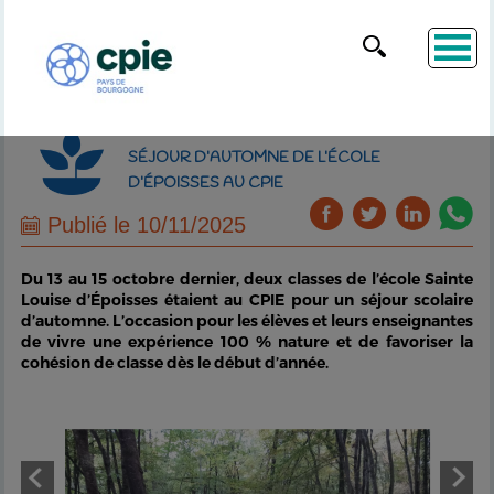
SÉJOUR D’AUTOMNE DE L’ÉCOLE
D’ÉPOISSES AU CPIE
Publié le 10/11/2025
Du 13 au 15 octobre dernier, deux classes de l’école Sainte
Louise d’Époisses étaient au CPIE pour un séjour scolaire
d’automne. L’occasion pour les élèves et leurs enseignantes
de vivre une expérience 100 % nature et de favoriser la
cohésion de classe dès le début d’année.