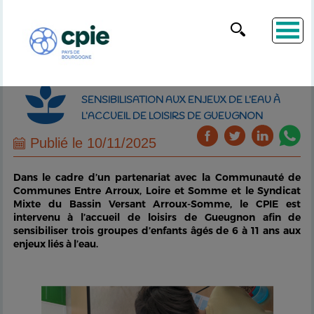
SENSIBILISATION AUX ENJEUX DE L’EAU À
L’ACCUEIL DE LOISIRS DE GUEUGNON
Publié le 10/11/2025
Dans le cadre d’un partenariat avec la Communauté de
Communes Entre Arroux, Loire et Somme et le Syndicat
Mixte du Bassin Versant Arroux-Somme, le CPIE est
intervenu à l’accueil de loisirs de Gueugnon afin de
sensibiliser trois groupes d’enfants âgés de 6 à 11 ans aux
enjeux liés à l’eau.