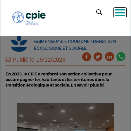
AGIR ENSEMBLE POUR UNE TRANSITION
ÉCOLOGIQUE ET SOCIALE
Publié le 16/12/2025
En 2025, le CPIE a renforcé son action collective pour
accompagner les habitants et les territoires dans la
transition écologique et sociale. En savoir plus ici.