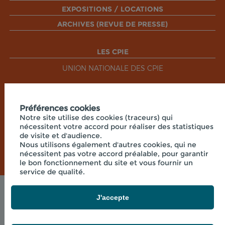
EXPOSITIONS / LOCATIONS
ARCHIVES (REVUE DE PRESSE)
LES CPIE
UNION NATIONALE DES CPIE
RÉSEAUX SOCIAUX
Préférences cookies
Notre site utilise des cookies (traceurs) qui
nécessitent votre accord pour réaliser des statistiques
de visite et d'audience.
Nous utilisons également d'autres cookies, qui ne
nécessitent pas votre accord préalable, pour garantir
le bon fonctionnement du site et vous fournir un
service de qualité.
Mentions légales
J'accepte
© 2026 - CPIE PAYS DE BOURGOGNE - PRÉ OUCHE
, 71360 COLLONGE LA MADELEINE