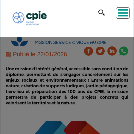
MISSION SERVICE CIVIQUE AU CPIE
Publié le 22/01/2026
Une mission d’intérêt général, accessible sans condition de
diplôme, permettant de s’engager concrètement sur les
enjeux sociaux et environnementaux ! Entre animations
nature, création de supports ludiques, jardin pédagogique,
tiers-lieu et préparation des 100 ans du CPIE, la mission
permettra de participer à des projets concrets qui
valorisent le territoire et la nature.