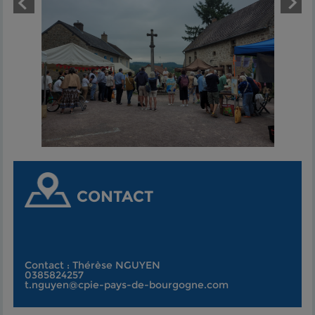
CONTACT
Contact : Thérèse NGUYEN
0385824257
t.nguyen@cpie-pays-de-bourgogne.com