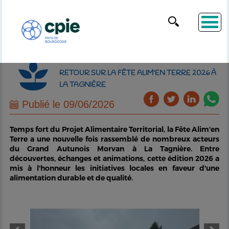
RETOUR SUR LA FÊTE ALIM'EN TERRE 2026 À
LA TAGNIÈRE
Publié le 09/06/2026
Temps fort du Projet Alimentaire Territorial, la Fête Alim'en
Terre a une nouvelle fois rassemblé de nombreux acteurs
du Grand Autunois Morvan à La Tagnière. Entre
découvertes, échanges et animations, cette édition 2026 a
mis à l'honneur les initiatives locales en faveur d'une
alimentation durable et de qualité.