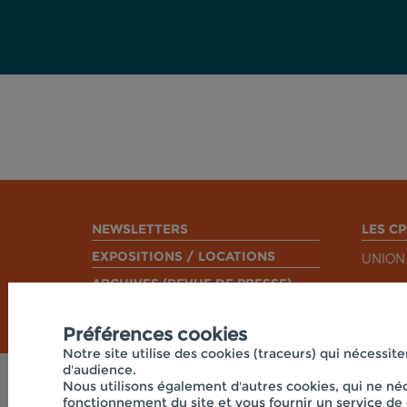
NEWSLETTERS
LES CP
EXPOSITIONS / LOCATIONS
UNION
ARCHIVES (REVUE DE PRESSE)
Préférences cookies
Notre site utilise des cookies (traceurs) qui nécessite
d'audience.
Nous utilisons également d'autres cookies, qui ne néc
fonctionnement du site et vous fournir un service de 
© 2026 -