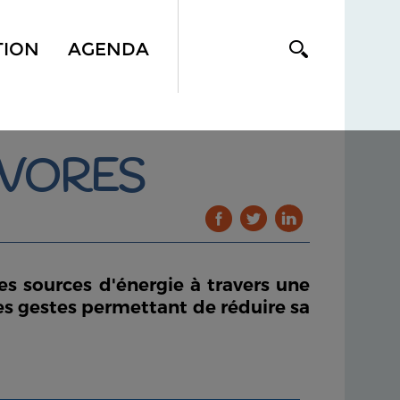
TION
AGENDA
IVORES
tes sources d'énergie à travers une
des gestes permettant de réduire sa