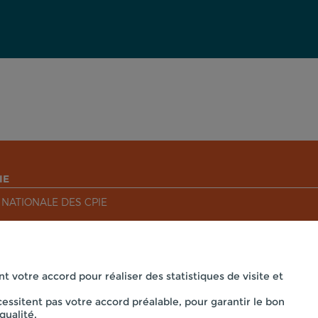
IE
 NATIONALE DES CPIE
nt votre accord pour réaliser des statistiques de visite et
essitent pas votre accord préalable, pour garantir le bon
Mentions légales
qualité.
 CPIE PAYS DE BOURGOGNE - PRÉ OUCHE , 71360 COLLONGE LA 