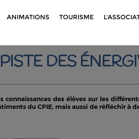
ANIMATIONS
TOURISME
L'ASSOCIA
 PISTE DES ÉNERG
s connaissances des élèves sur les différen
timents du CPIE, mais aussi de réfléchir à 