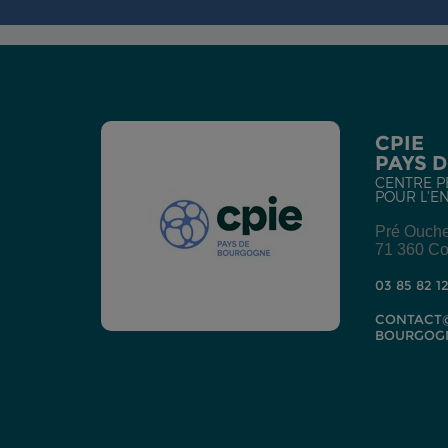
CPIE
PAYS 
CENTRE P
POUR L'E
Pré Ouch
71 360 Co
03 85 82 1
CONTACT@
BOURGOG