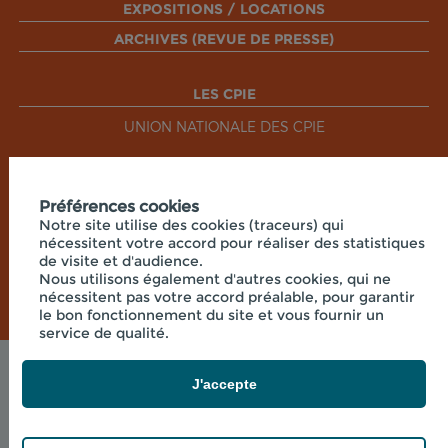
EXPOSITIONS / LOCATIONS
ARCHIVES (REVUE DE PRESSE)
LES CPIE
UNION NATIONALE DES CPIE
RÉSEAUX SOCIAUX
Préférences cookies
Notre site utilise des cookies (traceurs) qui
nécessitent votre accord pour réaliser des statistiques
de visite et d'audience.
Nous utilisons également d'autres cookies, qui ne
nécessitent pas votre accord préalable, pour garantir
le bon fonctionnement du site et vous fournir un
service de qualité.
Mentions légales
J'accepte
© 2026 - CPIE PAYS DE BOURGOGNE - PRÉ OUCHE
, 71360 COLLONGE LA MADELEINE