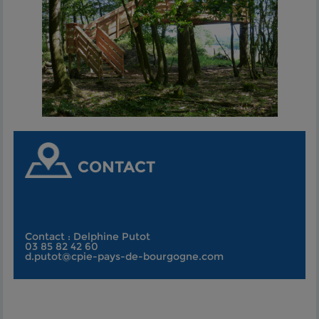
CONTACT
Contact : Delphine Putot
03 85 82 42 60
d.putot@cpie-pays-de-bourgogne.com