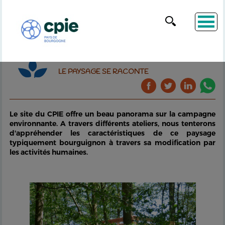
LE PAYSAGE SE RACONTE
Le site du CPIE offre un beau panorama sur la campagne
environnante. A travers différents ateliers, nous tenterons
d'appréhender les caractéristiques de ce paysage
typiquement bourguignon à travers sa modification par
les activités humaines.