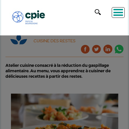
CUISINE DES RESTES
Atelier cuisine consacré à la réduction du gaspillage
alimentaire. Au menu, vous apprendrez à cuisiner de
délicieuses recettes à partir des restes.