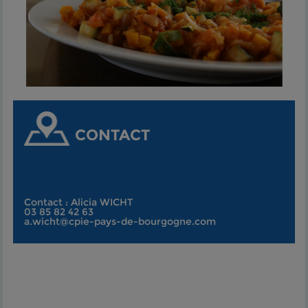
CONTACT
Contact : Alicia WICHT
03 85 82 42 63
a.wicht@cpie-pays-de-bourgogne.com