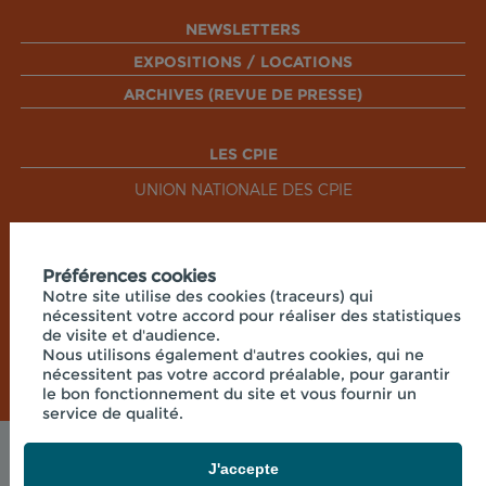
NEWSLETTERS
EXPOSITIONS / LOCATIONS
ARCHIVES (REVUE DE PRESSE)
LES CPIE
UNION NATIONALE DES CPIE
RÉSEAUX SOCIAUX
Préférences cookies
Notre site utilise des cookies (traceurs) qui
nécessitent votre accord pour réaliser des statistiques
de visite et d'audience.
Nous utilisons également d'autres cookies, qui ne
nécessitent pas votre accord préalable, pour garantir
le bon fonctionnement du site et vous fournir un
service de qualité.
Mentions légales
J'accepte
© 2026 - CPIE PAYS DE BOURGOGNE - PRÉ OUCHE