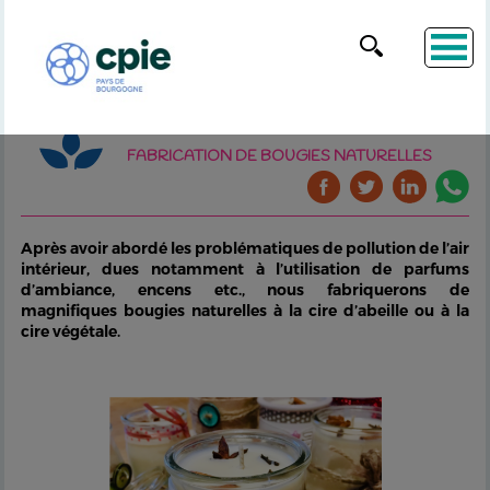
FABRICATION DE BOUGIES NATURELLES
Après avoir abordé les problématiques de pollution de l’air
intérieur, dues notamment à l’utilisation de parfums
d’ambiance, encens etc., nous fabriquerons de
magnifiques bougies naturelles à la cire d’abeille ou à la
cire végétale.