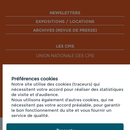
NEWSLETTERS
EXPOSITIONS / LOCATIONS
ARCHIVES (REVUE DE PRESSE)
LES CPIE
UNION NATIONALE DES CPIE
RÉSEAUX SOCIAUX
Préférences cookies
Notre site utilise des cookies (traceurs) qui
nécessitent votre accord pour réaliser des statistiques
de visite et d'audience.
Nous utilisons également d'autres cookies, qui ne
nécessitent pas votre accord préalable, pour garantir
le bon fonctionnement du site et vous fournir un
service de qualité.
Mentions légales