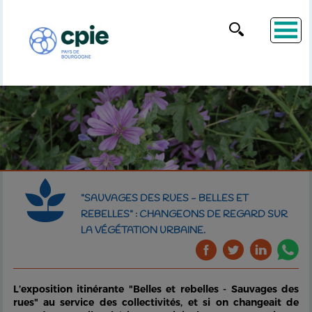
"SAUVAGES DES RUES - BELLES ET
REBELLES" : CHANGEONS DE REGARD SUR
LA VÉGÉTATION URBAINE.
L’exposition itinérante
"Belles et rebelles - Sauvages des
rues"
au service des collectivités, et si on changeait de