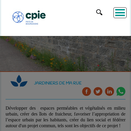
JARDINIERS DE MA RUE
Développer des
espaces perméables et végétalisés
en milieu
urbain, c
réer des
îlots de fraicheur
, f
avoriser l’appropriation de
l’espace urbain par les habitants, créer du lien social et fédérer
autour d'un projet commun,
tels sont les objectifs de ce projet !