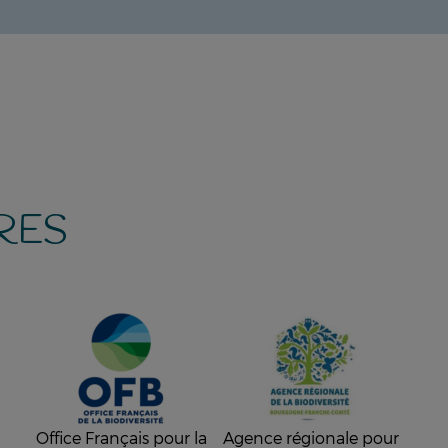
RES
Office Français pour la
Agence régionale pour