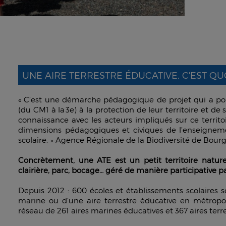
UNE AIRE TERRESTRE ÉDUCATIVE, C'EST QUO
« C’est une démarche pédagogique de projet qui a pour 
(du CM1 à la 3e) à la protection de leur territoire et d
connaissance avec les acteurs impliqués sur ce territo
dimensions pédagogiques et civiques de l’enseigne
scolaire. » Agence Régionale de la Biodiversité de Bo
Concrètement, une ATE est un petit territoire naturel 
clairière, parc, bocage… géré de manière participative pa
Depuis 2012 : 600 écoles et établissements scolaires 
marine ou d’une aire terrestre éducative en métropo
réseau de 261 aires marines éducatives et 367 aires terr