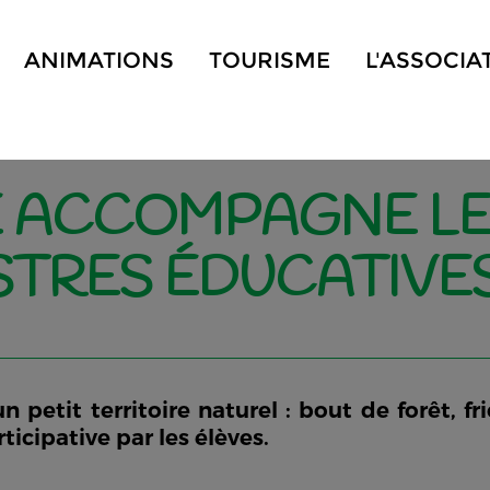
ANIMATIONS
TOURISME
L'ASSOCIA
E ACCOMPAGNE LE
STRES ÉDUCATIVE
 petit territoire naturel : bout de forêt, fric
icipative par les élèves.