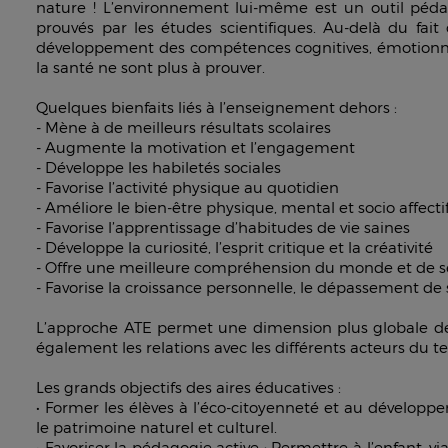
nature ! L’environnement lui-même est un outil pé
prouvés par les études scientifiques. Au-delà du fait
développement des compétences cognitives, émotionnelles
la santé ne sont plus à prouver.
Quelques bienfaits liés à l’enseignement dehors :
- Mène à de meilleurs résultats scolaires
- Augmente la motivation et l’engagement
- Développe les habiletés sociales
- Favorise l’activité physique au quotidien
- Améliore le bien-être physique, mental et socio affecti
- Favorise l’apprentissage d’habitudes de vie saines
- Développe la curiosité, l’esprit critique et la créativité
- Offre une meilleure compréhension du monde et de s
- Favorise la croissance personnelle, le dépassement de 
L’approche ATE permet une dimension plus globale de 
également les relations avec les différents acteurs du ter
Les grands objectifs des aires éducatives :
• Former les élèves à l’éco-citoyenneté et au développ
le patrimoine naturel et culturel.
• Favoriser la pédagogie active : Permettre à l’enfant, 