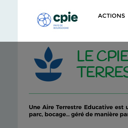
ACTIONS
LE CPI
TERRE
Une Aire Terrestre Educative est un
parc, bocage… géré de manière part