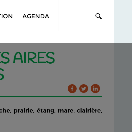
TION
AGENDA
S AIRES
S
he, prairie, étang, mare, clairière,