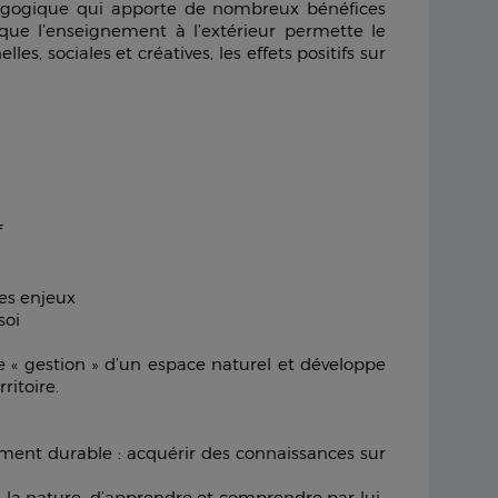
dagogique qui apporte de nombreux bénéfices
 que l’enseignement à l’extérieur permette le
, sociales et créatives, les effets positifs sur
f
es enjeux
soi
« gestion » d’un espace naturel et développe
ritoire.
ement durable : acquérir des connaissances sur
via la nature, d’apprendre et comprendre par lui-