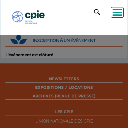
INSCRIPTION À UN ÉVÉNEMENT
L'événement est clôturé
NEWSLETTERS
EXPOSITIONS / LOCATIONS
ARCHIVES (REVUE DE PRESSE)
LES CPIE
UNION NATIONALE DES CPIE