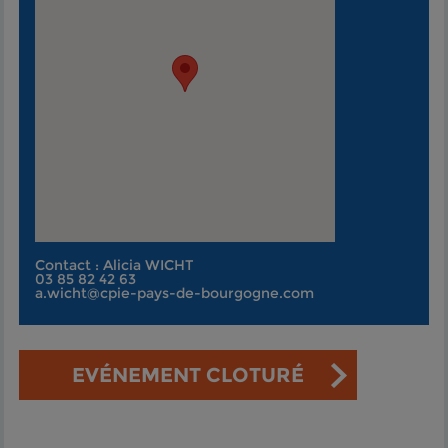
Contact : Alicia WICHT
03 85 82 42 63
a.wicht@cpie-pays-de-bourgogne.com
EVÉNEMENT CLOTURÉ