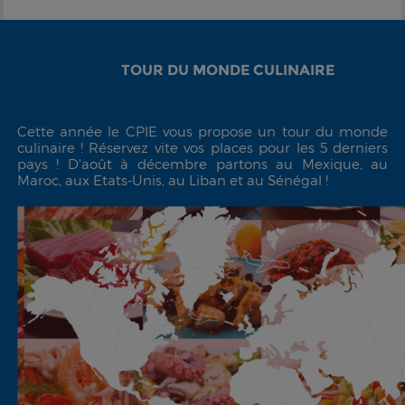
TOUR DU MONDE CULINAIRE
Cette année le CPIE vous propose un tour du monde
culinaire !
Réservez vite vos places pour les 5 derniers
pays ! D'août à décembre partons au Mexique, au
Maroc, aux Etats-Unis, au Liban et au Sénégal !