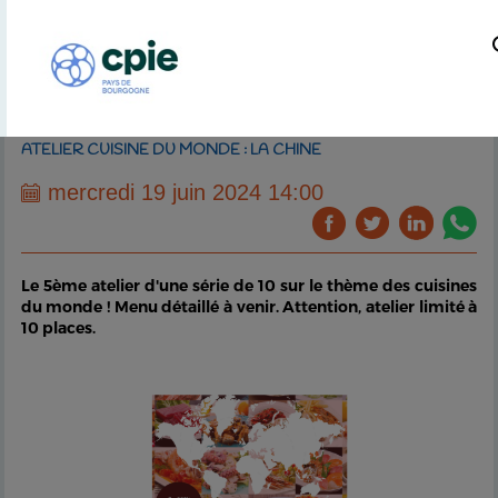
ATELIER CUISINE DU MONDE : LA CHINE
mercredi 19 juin 2024 14:00
Le 5ème atelier d'une série de 10 sur le thème des cuisines
du monde ! Menu détaillé à venir. Attention, atelier limité à
10 places.