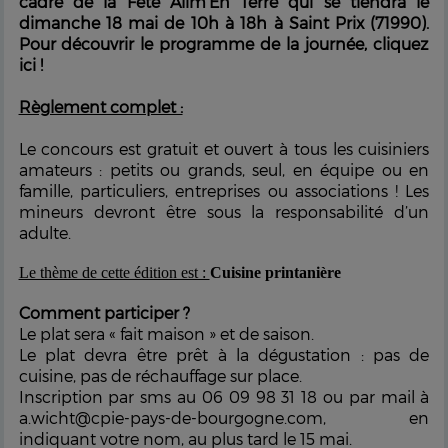
cadre de la Fête Alim’En Terre qui se tiendra le
dimanche 18 mai de 10h à 18h à Saint Prix (71990).
Pour découvrir le programme de la journée, cliquez
ici !
Règlement complet :
Le concours est gratuit et ouvert à tous les cuisiniers
amateurs : petits ou grands, seul, en équipe ou en
famille, particuliers, entreprises ou associations ! Les
mineurs devront être sous la responsabilité d’un
adulte.
Le thème de cette édition est :
Cuisine printanière
Comment participer ?
Le plat sera « fait maison » et de saison.
Le plat devra être prêt à la dégustation : pas de
cuisine, pas de réchauffage sur place.
Inscription par sms au 06 09 98 31 18 ou par mail à
a.wicht@cpie-pays-de-bourgogne.com, en
indiquant votre nom, au plus tard le 15 mai.