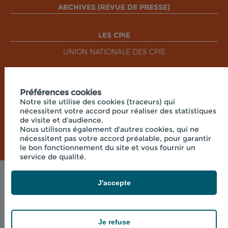
ARCHIVES (REVUE DE PRESSE)
LES CPIE
UNION NATIONALE DES CPIE
RÉSEAUX SOCIAUX
Préférences cookies
Notre site utilise des cookies (traceurs) qui
nécessitent votre accord pour réaliser des statistiques
de visite et d'audience.
Nous utilisons également d'autres cookies, qui ne
nécessitent pas votre accord préalable, pour garantir
le bon fonctionnement du site et vous fournir un
service de qualité.
Mentions légales
J'accepte
© 2026 - CPIE PAYS DE BOURGOGNE - PRÉ OUCHE
, 71360 COLLONGE LA MADELEINE
powered by PR-Rooms
Je refuse