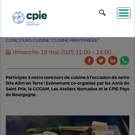
CONCOURS CUISINE "CUISINE PRINTANIÈRE"
dimanche 18 mai 2025 11:00 - 14:00
Participez à notre concours de cuisine à l'occasion de notre
fête Alim'en Terre ! Evénement co-organisé par les Amis de
Saint Prix, la CCGAM, Les Ateliers Nomades et le CPIE Pays
de Bourgogne.