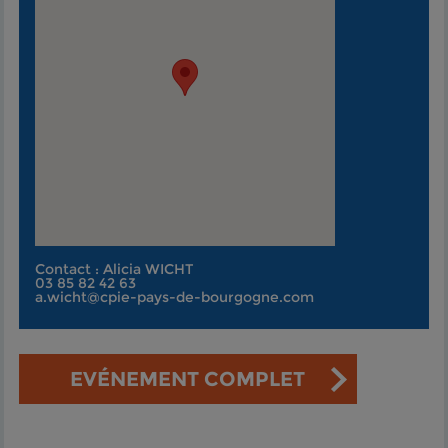
Contact : Alicia WICHT
03 85 82 42 63
a.wicht@cpie-pays-de-bourgogne.com
EVÉNEMENT COMPLET