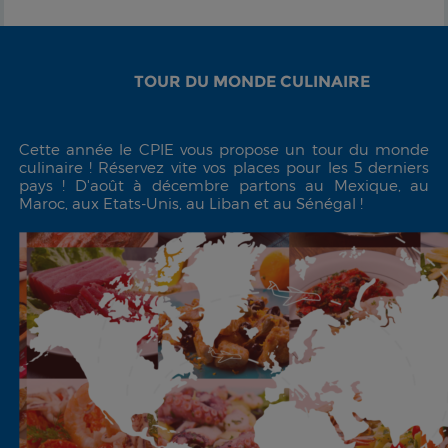
TOUR DU MONDE CULINAIRE
Cette année le CPIE vous propose un tour du monde
culinaire !
Réservez vite vos places pour les 5 derniers
pays ! D'août à décembre partons au Mexique, au
Maroc, aux Etats-Unis, au Liban et au Sénégal !