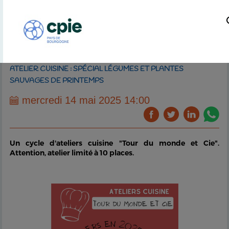
ATELIER CUISINE : SPÉCIAL LÉGUMES ET PLANTES
SAUVAGES DE PRINTEMPS
mercredi 14 mai 2025 14:00
Un cycle d'ateliers cuisine "Tour du monde et Cie".
Attention, atelier limité à 10 places.