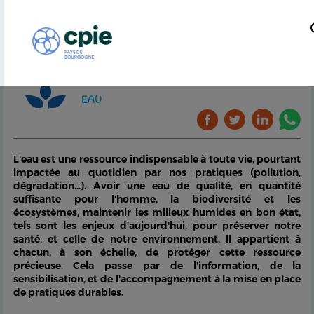
EAU
L'eau est une ressource indispensable à toute vie, pourtant
impactée au quotidien par nos pratiques (pollution,
dégradation...). Avoir une eau de qualité, en quantité
suffisante pour l'homme, la biodiversité et les
écosystèmes, maintenir les milieux humides en bon état,
tels sont les enjeux d'aujourd'hui, pour préserver notre
santé, et celle de notre environnement. Il appartient à
chacun, à son échelle, de protéger cette ressource
précieuse. Cela passe par de l'information, de la
sensibilisation, et de l'accompagnement à la mise en place
de pratiques durables.