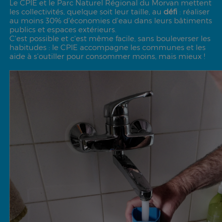
Le CPIE et le Parc Naturel Régional du Morvan mettent
les collectivités, quelque soit leur taille, au
défi
: réaliser
au moins 30% d'économies d'eau dans leurs bâtiments
publics et espaces extérieurs.
C'est possible et c'est même facile, sans bouleverser les
habitudes : le CPIE accompagne les communes et les
aide à s'outiller pour consommer moins, mais mieux !