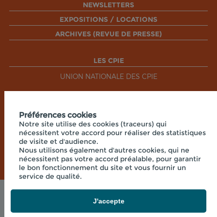
NEWSLETTERS
EXPOSITIONS / LOCATIONS
ARCHIVES (REVUE DE PRESSE)
LES CPIE
UNION NATIONALE DES CPIE
RÉSEAUX SOCIAUX
Préférences cookies
Notre site utilise des cookies (traceurs) qui
nécessitent votre accord pour réaliser des statistiques
de visite et d'audience.
Nous utilisons également d'autres cookies, qui ne
nécessitent pas votre accord préalable, pour garantir
le bon fonctionnement du site et vous fournir un
service de qualité.
Mentions légales
J'accepte
© 2026 - CPIE PAYS DE BOURGOGNE - PRÉ OUCHE
, 71360 COLLONGE LA MADELEINE