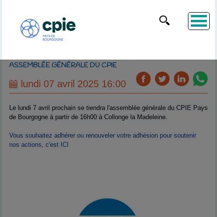
ASSEMBLÉE GÉNÉRALE DU CPIE
lundi 07 avril 2025 16:00
Le lundi 7 avril prochain se tiendra l'assemblée générale du CPIE Pays
de Bourgogne à partir de 16h00 à Collonge la Madeleine.
Vous souhaitez adhérer ou renouveler votre adhésion pour soutenir
nos actions, c'est ICI