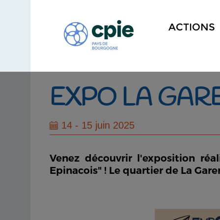
ACTIONS
EXPO LA GARE
14 - 15 juin 2025
Venez découvrir l'exposition réa
Epinacois" ! Le quartier de La Gare