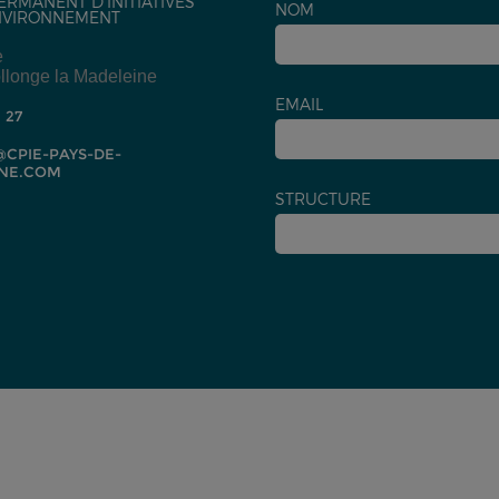
ERMANENT D'INITIATIVES
NOM
NVIRONNEMENT
e
llonge la Madeleine
EMAIL
2 27
CPIE-PAYS-DE-
NE.COM
STRUCTURE