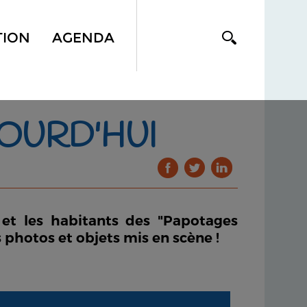
TION
AGENDA
JOURD'HUI
e et les habitants des "Papotages
rs photos et objets mis en scène !