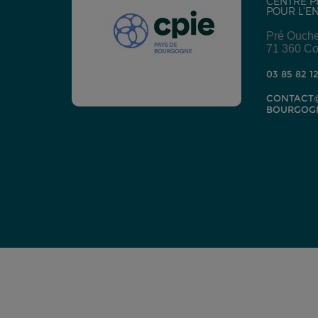
CENTRE P
POUR L'E
Pré Ouch
71 360 Co
03 85 82 1
CONTACT@
BOURGOG