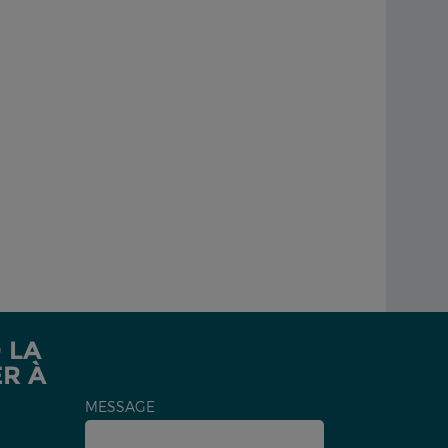
 LA
ER À
MESSAGE