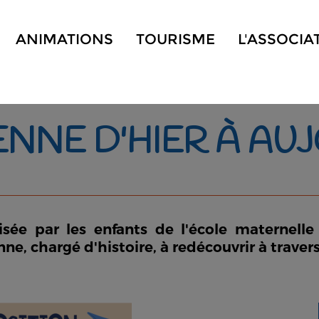
ANIMATIONS
TOURISME
L'ASSOCIA
NNE D'HIER À AU
lisée par les enfants de l'école maternell
nne, chargé d'histoire, à redécouvrir à trave