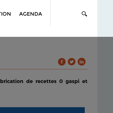
TION
AGENDA
brication de recettes 0 gaspi et