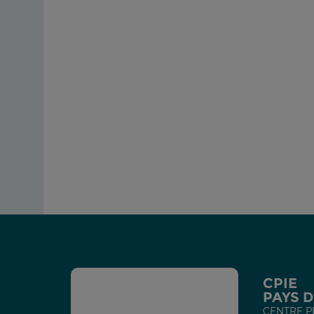
CPIE
PAYS 
CENTRE P