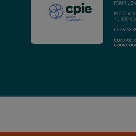
POUR L'E
Pré Ouch
71 360 Co
03 85 82 1
CONTACT@
BOURGOG