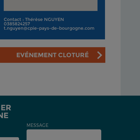
Contact : Thérèse NGUYEN
0385824257
t.nguyen@cpie-pays-de-bourgogne.com
EVÉNEMENT CLOTURÉ
IER
NE
MESSAGE