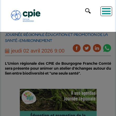
JOURNÉE RÉGIONALE ÉDUCATION ET PROMOTION DE LA
SANTÉ-ENVIRONNEMENT
jeudi 02 avril 2026 9:00
L'Union régionale des CPIE de Bourgogne Franche Comté
sera présente pour animer un atelier d'échanges autour du
lien entre biodiversité et "une seule santé".