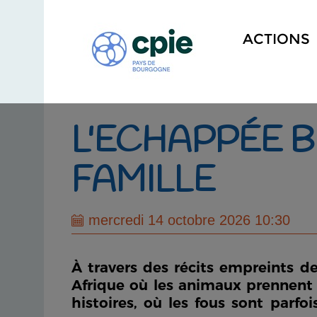
ACTIONS
L'ECHAPPÉE B
FAMILLE
mercredi 14 octobre 2026 10:30
À travers des récits empreints d
Afrique où les animaux prennent 
histoires, où les fous sont parfo