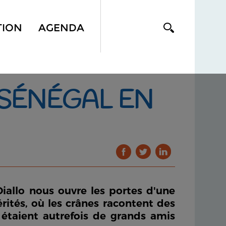
TION
AGENDA
E SÉNÉGAL EN
iallo nous ouvre les portes d'une
ités, où les crânes racontent des
e étaient autrefois de grands amis