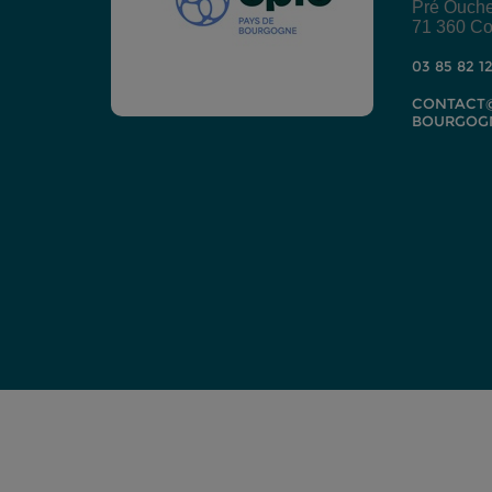
Pré Ouch
71 360 Co
03 85 82 1
CONTACT@
BOURGOG