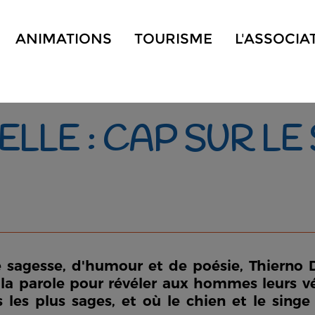
ANIMATIONS
TOURISME
L'ASSOCIA
ELLE : CAP SUR L
e sagesse, d'humour et de poésie, Thierno D
la parole pour révéler aux hommes leurs vér
is les plus sages, et où le chien et le sing