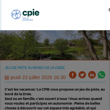
JEU DE PISTE AU BORD DE LA DRÉE
jeudi 23 juillet 2026 16:30
C'est les vacances ! Le CPIE vous propose un jeu de piste, au
bord de la Drée.
Seul ou en famille, c'est ouvert à tous ! Vous arrivez quand
vous voulez et participez en autonomie : Pleins de belles
choses à découvrir sur cet espace très agréable, et qui