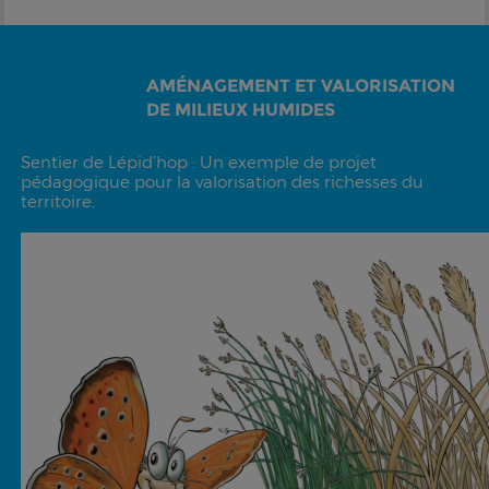
AMÉNAGEMENT ET VALORISATION
DE MILIEUX HUMIDES
Sentier de Lépid’hop : Un exemple de projet
pédagogique pour la valorisation des richesses du
territoire.