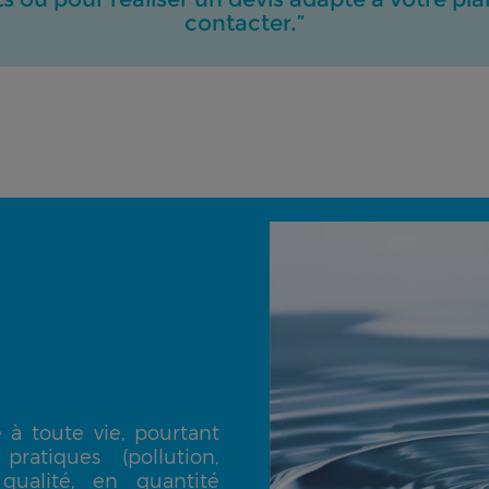
contacter.”
 à toute vie, pourtant
atiques (pollution,
qualité, en quantité