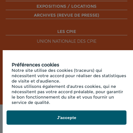
EXPOSITIONS / LOCATIONS
ARCHIVES (REVUE DE PRESSE)
LES CPIE
UNION NATIONALE DES CPIE
RÉSEAUX SOCIAUX
Préférences cookies
Notre site utilise des cookies (traceurs) qui
nécessitent votre accord pour réaliser des statistiques
de visite et d'audience.
Nous utilisons également d'autres cookies, qui ne
nécessitent pas votre accord préalable, pour garantir
le bon fonctionnement du site et vous fournir un
service de qualité.
Mentions légales
J'accepte
© 2026 - CPIE PAYS DE BOURGOGNE - PRÉ OUCHE
, 71360 COLLONGE LA MADELEINE