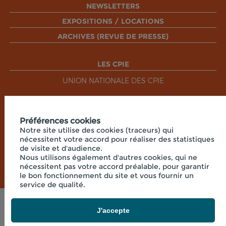
NEWSLETTERS
EXPOSITIONS / LOCATIONS
ARCHIVES (REVUE DE PRESSE)
LES CPIE
UNION NATIONALE DES CPIE
RÉSEAUX SOCIAUX
Préférences cookies
Notre site utilise des cookies (traceurs) qui
nécessitent votre accord pour réaliser des statistiques
de visite et d'audience.
Nous utilisons également d'autres cookies, qui ne
nécessitent pas votre accord préalable, pour garantir
le bon fonctionnement du site et vous fournir un
service de qualité.
Mentions légales
J'accepte
© 2026 - CPIE PAYS DE BOURGOGNE - PRÉ OUCHE