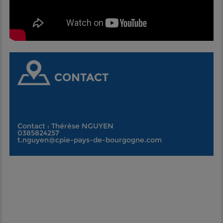
CONTACT
Contact : Thérèse NGUYEN
0385824257
t.nguyen@cpie-pays-de-bourgogne.com