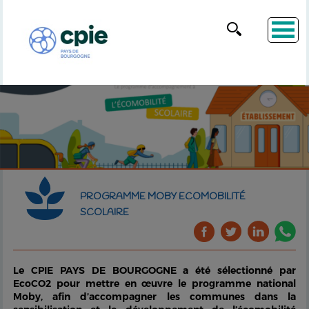
PROGRAMME MOBY ECOMOBILITÉ
SCOLAIRE
Le CPIE PAYS DE BOURGOGNE a été sélectionné par
EcoCO2 pour mettre en œuvre le programme national
Moby, afin d’accompagner les communes dans la